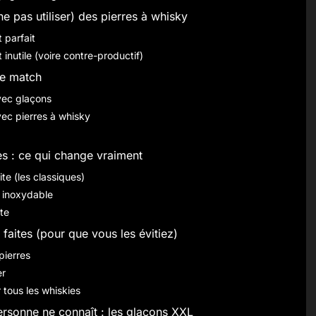
ne pas utiliser) des pierres à whisky
 parfait
 inutile (voire contre-productif)
le match
vec glaçons
ec pierres à whisky
es : ce qui change vraiment
ite (les classiques)
r inoxydable
ite
i faites (pour que vous les évitiez)
pierres
er
r tous les whiskies
personne ne connaît : les glaçons XXL