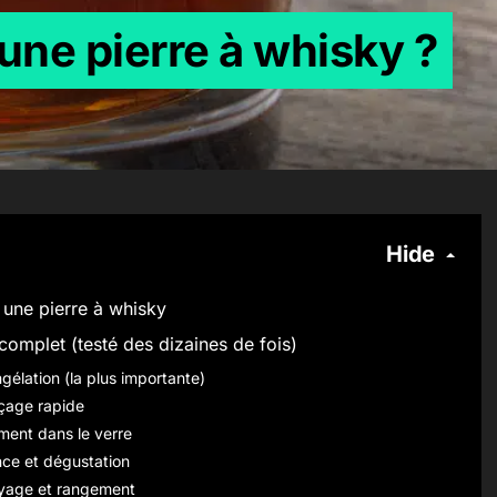
une pierre à whisky ?
Hide
 une pierre à whisky
omplet (testé des dizaines de fois)
ngélation (la plus importante)
nçage rapide
ment dans le verre
nce et dégustation
oyage et rangement