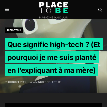
HIGH-TECH
Que signifie high-tech ? (Et
pourquoi je me suis planté
en l’expliquant à ma mère)
31 OCTOBRE 2025
4 MINUTES DE LECTURE